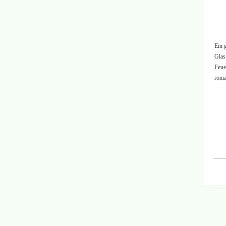
Ein 
Glas
Feue
roma