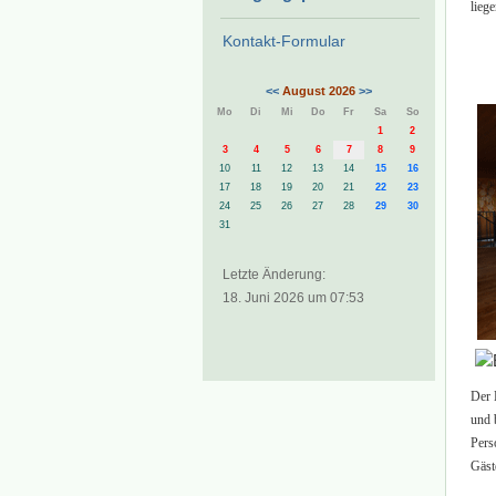
lieg
Kontakt-Formular
<<
August 2026
>>
Mo
Di
Mi
Do
Fr
Sa
So
1
2
3
4
5
6
7
8
9
10
11
12
13
14
15
16
17
18
19
20
21
22
23
24
25
26
27
28
29
30
31
Letzte Änderung:
18. Juni 2026 um 07:53
Der 
und b
Pers
Gäst