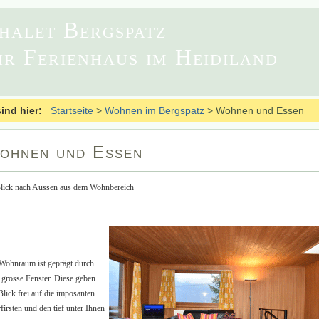
halet Bergspatz
hr Ferienhaus im Heidiland
sind hier:
Startseite
>
Wohnen im Bergspatz
>
Wohnen und Essen
ohnen und Essen
Wohnraum ist geprägt durch
 grosse Fenster. Diese geben
Blick frei auf die imposanten
firsten und den tief unter Ihnen