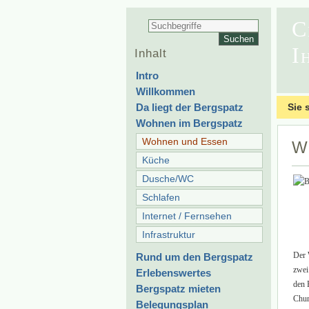
C
I
Inhalt
Intro
Willkommen
Da liegt der Bergspatz
Sie 
Wohnen im Bergspatz
Wohnen und Essen
W
Küche
Dusche/WC
Schlafen
Internet / Fernsehen
Infrastruktur
Der 
Rund um den Bergspatz
zwei
Erlebenswertes
den 
Bergspatz mieten
Chur
Belegungsplan