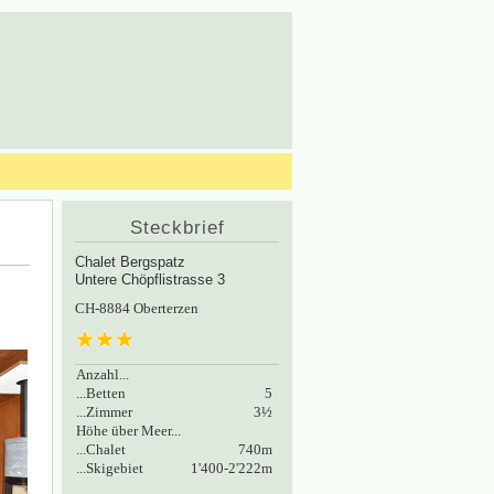
Steckbrief
Chalet Bergspatz
Untere Chöpflistrasse 3
CH-8884 Oberterzen
Anzahl...
...Betten
5
...Zimmer
3½
Höhe über Meer...
...Chalet
740m
...Skigebiet
1'400-2'222m