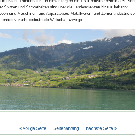
 kultiviert. Traditionell ist in dieser Region die Textilindustrie beheimatet: San
er Spitzen und Stickarbeiten sind über die Landesgrenzen hinaus bekannt.
ben sind Maschinen- und Apparatebau, Metallwaren- und Zementindustrie so
 Fremdenverkehr bedeutende Wirtschaftszweige.
« vorige Seite
|
Seitenanfang
|
nächste Seite »