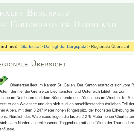
halet Bergspatz
hr Ferienhaus im Heidiland
sind hier:
Startseite
>
Da liegt der Bergspatz
>
Regionale Übersicht
egionale Übersicht
Oberterzen liegt im Kanton St. Gallen. Der Kanton erstreckt sich vom 
sten, der hier die Grenze zu Liechtenstein und Österreich bildet, bis zum
ensee im Nordosten und dem Südostende des Zürichsees im Westen. Im Sü
sst er den Walensee und den sich südlich anschliessenden östlichen Teil de
ner Alpen, mit dem 3 247 Meter hohen Ringelspitz, der höchsten Erhebung d
ons. Nördlich des Walensees liegen die bis zu 2 279 Meter hohen Churfirste
sich nach Norden anschliessende Toggenburg mit den Tälern der Thur und ihr
enflüsse.