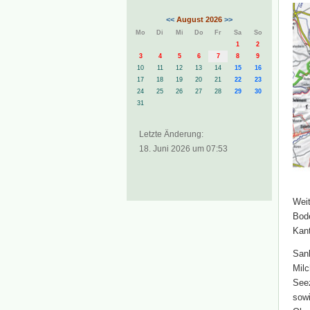
<<
August 2026
>>
Mo
Di
Mi
Do
Fr
Sa
So
1
2
3
4
5
6
7
8
9
10
11
12
13
14
15
16
17
18
19
20
21
22
23
24
25
26
27
28
29
30
31
Letzte Änderung:
18. Juni 2026 um 07:53
Weit
Bode
Kant
Sank
Milc
Seez
sowi