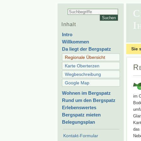
C
I
Inhalt
Intro
Willkommen
Da liegt der Bergspatz
Sie 
Regionale Übersicht
R
Karte Oberterzen
Wegbeschreibung
Google Map
Wohnen im Bergspatz
im O
Rund um den Bergspatz
Bod
Erlebenswertes
umfa
Bergspatz mieten
Glar
Belegungsplan
Kant
das 
Kontakt-Formular
Neb