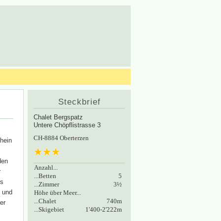
Steckbrief
Chalet Bergspatz
Untere Chöpflistrasse 3
CH-8884 Oberterzen
Rhein
den
Anzahl...
r
...Betten
5
es
...Zimmer
3½
n und
Höhe über Meer...
...Chalet
740m
er
...Skigebiet
1'400-2'222m