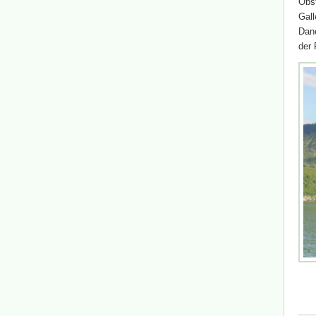
Obst
Gall
Dane
der