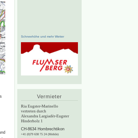
Schneehöhe und mehr Wetter
Vermieter
s
Ria Eugster-Marinello
vertreten durch
Alexandra Largiadèr-Eugster
Hinderholz 1
CH-8634 Hombrechtikon
und
+41 (0)79 638 75 24 (Mobile)